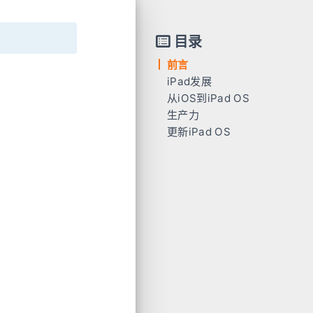
目录
前言
iPad发展
从iOS到iPad OS
初代iPad
生产力
iPad pro（一代）
更新iPad OS
iPad pro（三代）
软件不够
“明天”属性产品
特别功能：做笔记