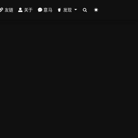
友链
关于
意马
发现