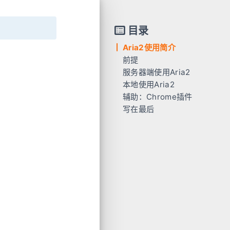
目录
Aria2使用简介
前提
服务器端使用Aria2
服务器上使用前提
本地使用Aria2
在本地Mac系统使用前提
设置AriaNg
辅助：Chrome插件
在本地Windows系统使用前提
下载到服务器
启动Aria2主服务
写在最后
从服务器传回本地
配置AriaNG
正式下载文件
使用宝塔面板下载回本地
FTP
配置FTP
浏览器登入FTP