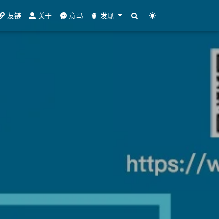
友链
关于
意马
发现