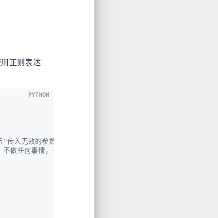
使用正则表达
PYTHON
，表示"传入无效的参数"
ass：不做任何事情，一般用做占位语句）