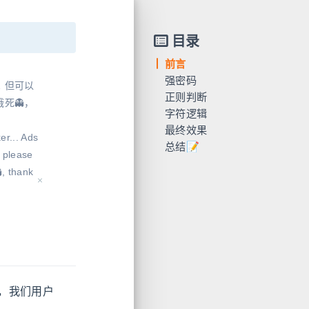
目录
前言
强密码
 但可以
正则判断
死👻，
字符逻辑
为什么用正则
最终效果
匹配数字
连续字符判断
er... Ads
总结📝
匹配英文
重复字符判断
在线演示
, please
匹配特殊字符
代码解析
, thank
，我们用户