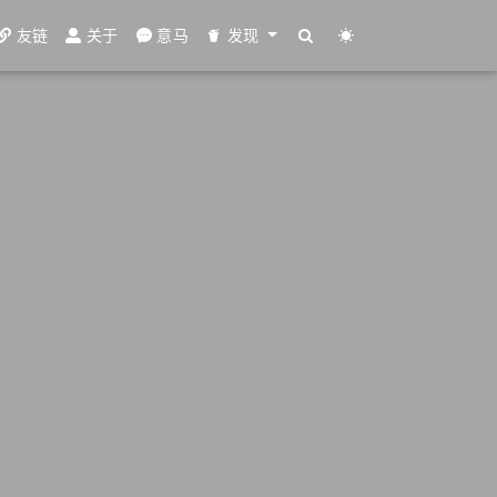
友链
关于
意马
发现