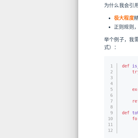
为什么我会引
极大程度
正则规则
举个例子，我
式）：
1
def
is
2
tr
3
4
5
ex
6
7
re
8
9
def
to
10
fo
11
12