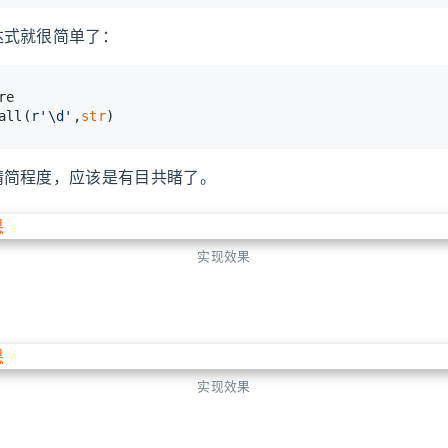
达式就很简单了：
re
all(
r'\d'
,
str
)
精简程度，应该是有目共睹了。
实现效果
实现效果