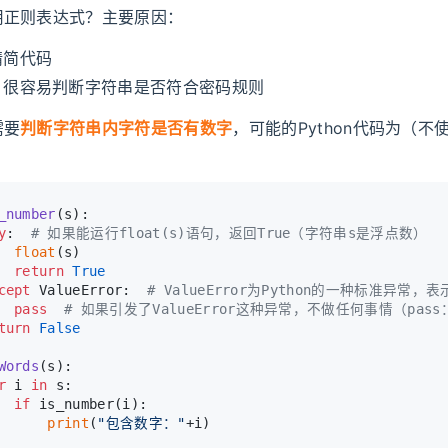
用正则表达式？主要原因：
精简代码
，很容易判断字符串是否符合密码规则
需要
判断字符串内字符是否有数字
，可能的Python代码为（不
_number
(
s
):
y
:  
# 如果能运行float(s)语句，返回True（字符串s是浮点数）
float
(s)
return
True
cept
 ValueError:  
# ValueError为Python的一种标准异常
pass
# 如果引发了ValueError这种异常，不做任何事情（p
turn
False
Words
(
s
):
r
 i 
in
 s:
if
 is_number(i):
print
(
"包含数字："
+i)