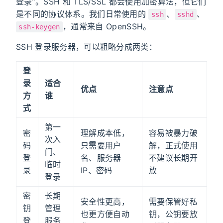
登录”。SSH 和 TLS/SSL 都会使用加密算法，但它们
是不同的协议体系。我们日常使用的
、
、
ssh
sshd
，通常来自 OpenSSH。
ssh-keygen
SSH 登录服务器，可以粗略分成两类：
登
录
适合
优点
注意点
方
谁
式
第一
密
理解成本低，
容易被暴力破
次入
码
只需要用户
解，正式使用
门、
登
名、服务器
不建议长期开
临时
录
IP、密码
放
登录
密
长期
安全性更高，
需要保管好私
钥
管理
也更方便自动
钥，公钥要放
登
服务