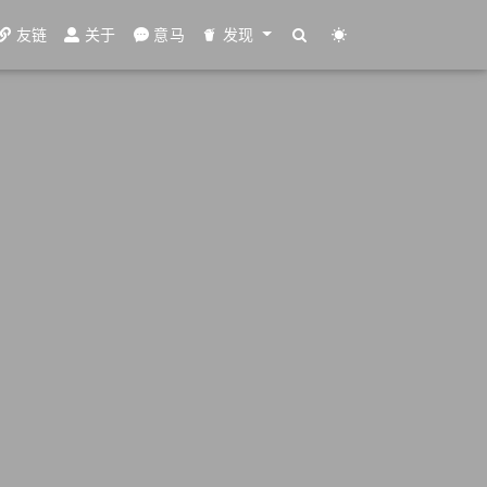
友链
关于
意马
发现