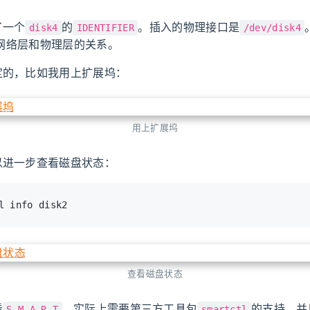
了一个
的
。插入的物理接口是
disk4
IDENTIFIER
/dev/disk4
型中网络层和物理层的关系。
定的，比如我用上扩展坞：
用上扩展坞
以进一步查看磁盘状态：
l info disk2
查看磁盘状态
看
，实际上需要第三方工具包
的支持，并
S.M.A.R.T
smartctl