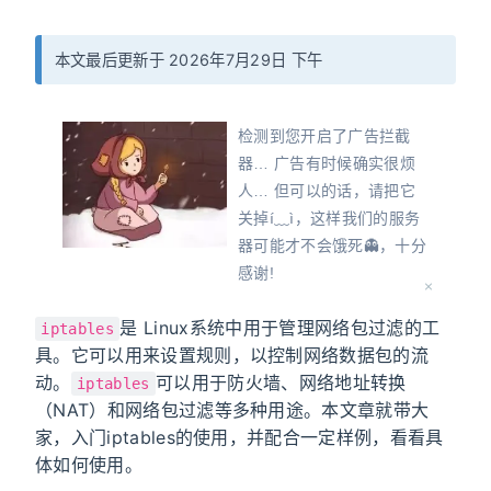
本文最后更新于 2026年7月29日 下午
检测到您开启了广告拦截
器… 广告有时候确实很烦
人… 但可以的话，请把它
关掉í﹏ì，这样我们的服务
器可能才不会饿死👻，十分
感谢!
Oops! Detected that you
是 Linux系统中用于管理网络包过滤的工
have turned on an ad
iptables
具。它可以用来设置规则，以控制网络数据包的流
blocker... Ads can
动。
可以用于防火墙、网络地址转换
sometimes be really
iptables
（NAT）和网络包过滤等多种用途。本文章就带大
annoying... But, if
家，入门iptables的使用，并配合一定样例，看看具
possible, please turn it off
体如何使用。
so that our servers don't