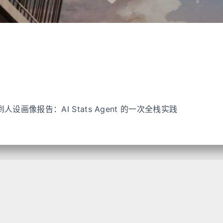
到人设画像报告：AI Stats Agent 的一次全栈实践
Hexo
With
Fluid
Mintimate
, Deployed via Pipeline
本站已运行 7 年 100 天
13 小时 20 分 47 秒
总访问量
232746
次
总访客数
166224
人
闽ICP备2021000722号
闽公网安备35021102000909号
嗷,真的到底了呢~~想联系站长？
Here