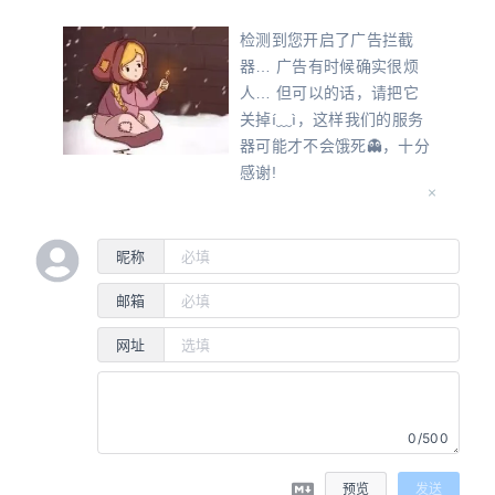
检测到您开启了广告拦截
器… 广告有时候确实很烦
人… 但可以的话，请把它
关掉í﹏ì，这样我们的服务
器可能才不会饿死👻，十分
感谢!
Oops! Detected that you
have turned on an ad
blocker... Ads can
昵称
sometimes be really
邮箱
annoying... But, if
possible, please turn it off
网址
so that our servers don't
starve to death 👻, thank
you very much!
0/500
广告
预览
发送