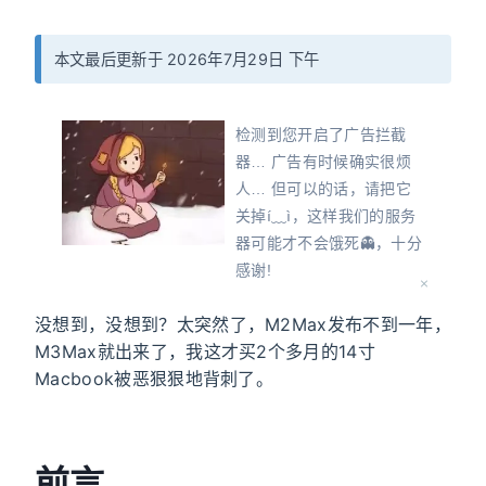
本文最后更新于 2026年7月29日 下午
检测到您开启了广告拦截
器… 广告有时候确实很烦
人… 但可以的话，请把它
关掉í﹏ì，这样我们的服务
器可能才不会饿死👻，十分
感谢!
Oops! Detected that you
没想到，没想到？太突然了，M2Max发布不到一年，
have turned on an ad
M3Max就出来了，我这才买2个多月的14寸
blocker... Ads can
Macbook被恶狠狠地背刺了。
sometimes be really
annoying... But, if
possible, please turn it off
so that our servers don't
前言