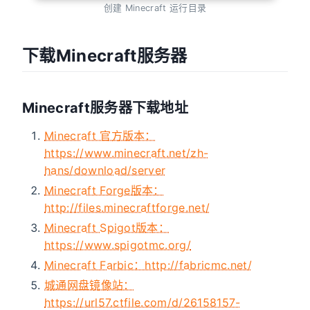
创建 Minecraft 运行目录
下载Minecraft服务器
Minecraft服务器下载地址
Minecraft 官方版本：
https://www.minecraft.net/zh-
hans/download/server
Minecraft Forge版本：
http://files.minecraftforge.net/
Minecraft Spigot版本：
https://www.spigotmc.org/
Minecraft Farbic：http://fabricmc.net/
城通网盘镜像站：
https://url57.ctfile.com/d/26158157-