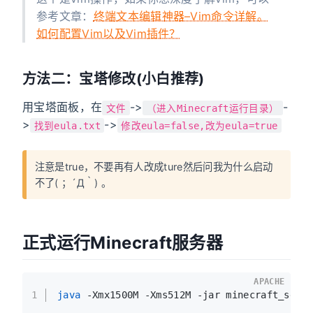
参考文章：
终端文本编辑神器–Vim命令详解。
如何配置Vim以及Vim插件？
方法二：宝塔修改(小白推荐)
用宝塔面板，在
->
-
文件
（进入Minecraft运行目录）
>
->
找到eula.txt
修改eula=false,改为eula=true
注意是true，不要再有人改成ture然后问我为什么启动
不了( ；´Д｀) 。
正式运行Minecraft服务器
APACHE
1
java
 -Xmx1500M -Xms512M -jar minecraft_serv