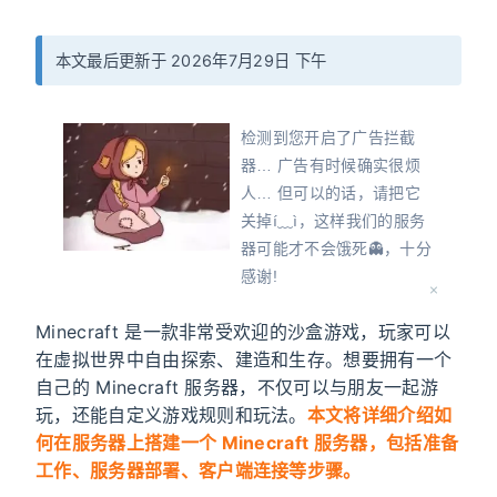
本文最后更新于 2026年7月29日 下午
检测到您开启了广告拦截
器… 广告有时候确实很烦
人… 但可以的话，请把它
关掉í﹏ì，这样我们的服务
器可能才不会饿死👻，十分
感谢!
Oops! Detected that you
Minecraft 是一款非常受欢迎的沙盒游戏，玩家可以
have turned on an ad
在虚拟世界中自由探索、建造和生存。想要拥有一个
blocker... Ads can
自己的 Minecraft 服务器，不仅可以与朋友一起游
sometimes be really
玩，还能自定义游戏规则和玩法。
本文将详细介绍如
annoying... But, if
何在服务器上搭建一个 Minecraft 服务器，包括准备
possible, please turn it off
工作、服务器部署、客户端连接等步骤。
so that our servers don't